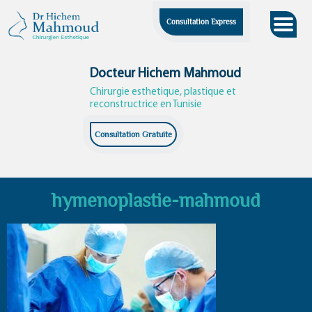
Skip
Consultation Express
to
content
Docteur Hichem Mahmoud
Chirurgie esthetique, plastique et
reconstructrice en Tunisie
Consultation Gratuite
hymenoplastie-mahmoud