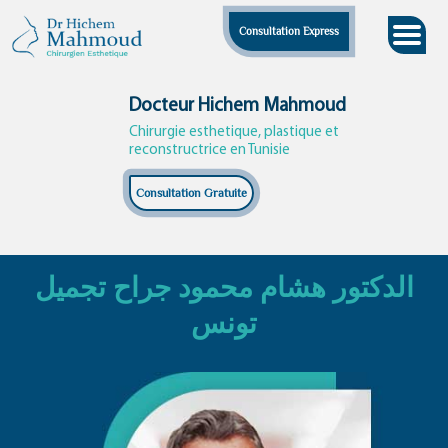
Skip
Consultation Express
to
content
Docteur Hichem Mahmoud
Chirurgie esthetique, plastique et
reconstructrice en Tunisie
Consultation Gratuite
الدكتور هشام محمود جراح تجميل
تونس